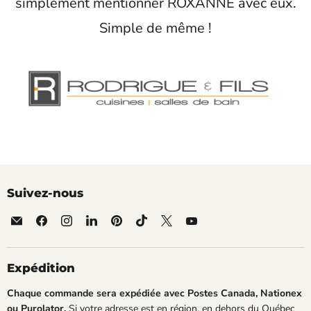
simplement mentionner ROXANNE avec eux.
Simple de même !
Suivez-nous
Email
Trouvez-
Trouvez-
Trouvez-
Trouvez-
Trouvez-
Trouvez-
Trouvez-
Roxanne
nous
nous
nous
nous
nous
nous
nous
Cuisine
sur
sur
sur
sur
sur
sur
sur
Facebook
Instagram
LinkedIn
Pinterest
TikTok
X
YouTube
Expédition
Chaque commande sera expédiée avec Postes Canada, Nationex
ou Purolator.
Si votre adresse est en région, en dehors du Québec