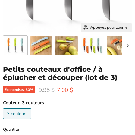
Appuyez pour zoomer
Petits couteaux d'office / à
éplucher et découper (lot de 3)
Prix d'origine
Prix actuel
9.95 $
7.00 $
Économisez
30
%
Couleur:
3 couleurs
3 couleurs
Quantité