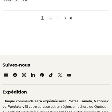
1
2
3
Suivez-nous
Email
Trouvez-
Trouvez-
Trouvez-
Trouvez-
Trouvez-
Trouvez-
Trouvez-
Roxanne
nous
nous
nous
nous
nous
nous
nous
Cuisine
sur
sur
sur
sur
sur
sur
sur
Facebook
Instagram
LinkedIn
Pinterest
TikTok
X
YouTube
Expédition
Chaque commande sera expédiée avec Postes Canada, Nationex
ou Purolator.
Si votre adresse est en région, en dehors du Québec