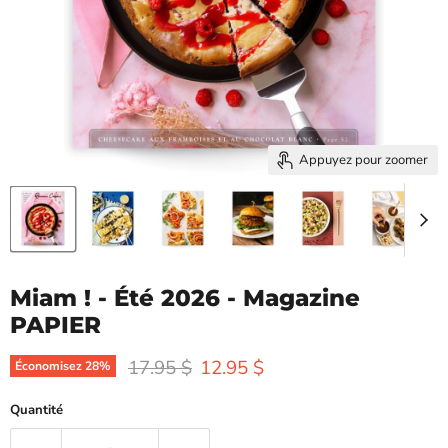
Appuyez pour zoomer
Miam ! - Été 2026 - Magazine
PAPIER
Prix d'origine
Prix actuel
17.95 $
12.95 $
Économisez
28
%
Quantité