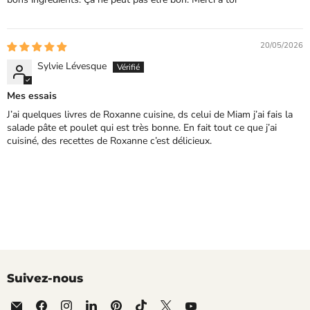
20/05/2026
Sylvie Lévesque
Mes essais
J’ai quelques livres de Roxanne cuisine, ds celui de Miam j’ai fais la
salade pâte et poulet qui est très bonne. En fait tout ce que j’ai
cuisiné, des recettes de Roxanne c’est délicieux.
Suivez-nous
Email
Trouvez-
Trouvez-
Trouvez-
Trouvez-
Trouvez-
Trouvez-
Trouvez-