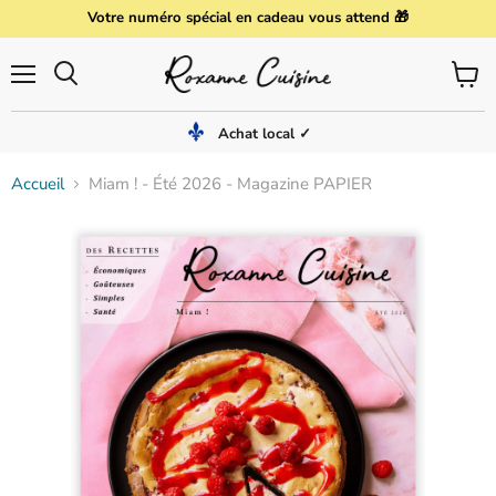
Votre numéro spécial en cadeau vous attend 🎁
Menu
Voir
Rechercher
le
panier
Achat local ✓
Accueil
Miam ! - Été 2026 - Magazine PAPIER